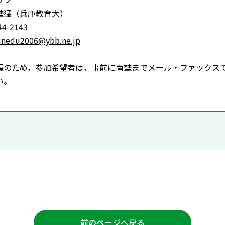
埜猛（兵庫教育大）
4-2143
unedu2006@ybb.ne.jp
のため，参加希望者は，事前に南埜までメール・ファックスで
い。
前のページへ戻る