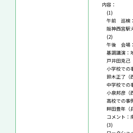
内容：
(1)
午前 巡検：
阪神西宮駅え
(2)
午後 会場：
基調講演：
戸井田克己
小学校での事
鈴木正了（西
中学校での事
小泉邦彦（西
高校での事例
畔田豊年（兵
コメント：南
(3)
ワークショ