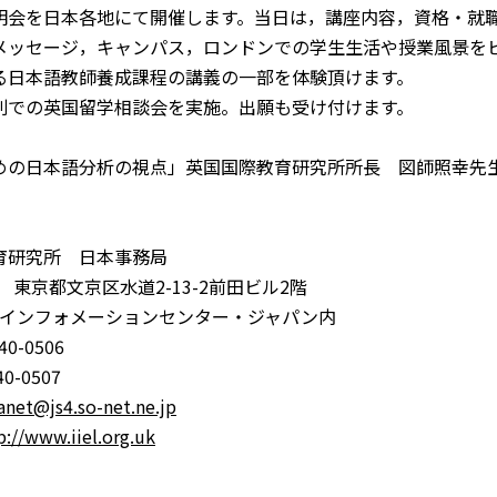
明会を日本各地にて開催します。当日は，講座内容，資格・就
メッセージ，キャンパス，ロンドンでの学生生活や授業風景を
る日本語教師養成課程の講義の一部を体験頂けます。
での英国留学相談会を実施。出願も受け付けます。
の日本語分析の視点」英国国際教育研究所所長 図師照幸先
研究所 日本事務局
5 東京都文京区水道2-13-2前田ビル2階
育インフォメーションセンター・ジャパン内
0-0506
0-0507
net@js4.so-net.ne.jp
p://www.iiel.org.uk