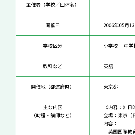
主催者（学校／団体名）
開催日
2006年05月1
学校区分
小学校 中
教科など
英語
開催地（都道府県）
東京都
主な内容
《内容：》日時
（時程・講師など）
会場：東京（
内容：
英国国際教育