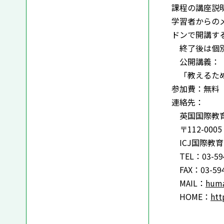
課程の講座説
学習者からの
ドンで開講す
終了後は個別
公開講義：
「教えるため
参加費：無料
連絡先：
英国国際教育
〒112-000
ICJ国際教
TEL：03-594
FAX：03-594
MAIL：
huma
HOME：
htt