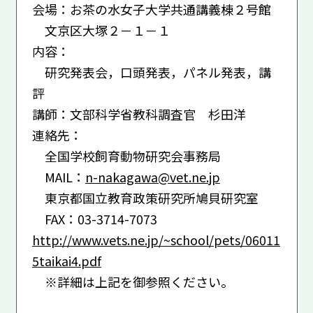
会場：お茶の水女子大学共通講義棟２号館
文京区大塚２－１－１
内容：
研究発表会，口頭発表，パネル発表，講
評
講師：文部科学省教科調査官 杉田洋
連絡先：
全国学校飼育動物研究会事務局
MAIL：
n-nakagawa@vet.ne.jp
東京都国立教育政策研究所鳩貝研究室
FAX：03-3714-7073
http://www.vets.ne.jp/~school/pets/06011
5taikai4.pdf
※詳細は上記を御参照ください。