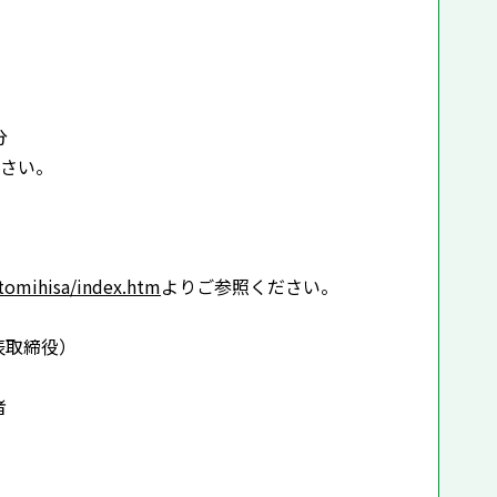
分
さい。
/tomihisa/index.htm
よりご参照ください。
表取締役）
者