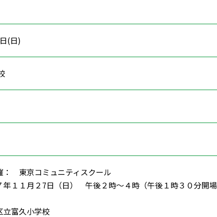
7日(日)
学校
学習
催： 東京コミュニティスクール
７年１１月２7日（日） 午後２時～４時（午後１時３０分開
立富久小学校