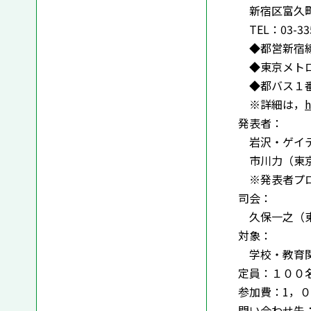
新宿区富久
TEL：03-335
◆都営新宿線
◆東京メトロ
◆都バス１番
※詳細は，
h
発表者：
岩沢・ゲイテ
市川力（東京
※発表者プロ
司会：
久保一之（東
対象：
学校・教育関
定員：１００
参加費：1，
問い合わせ先