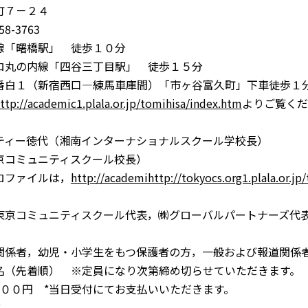
町７－２４
8-3763
「曙橋駅」 徒歩１０分
丸の内線「四谷三丁目駅」 徒歩１５分
白１（新宿西口―練馬車庫間）「市ヶ谷富久町」下車徒歩１
ttp://academic1.plala.or.jp/tomihisa/index.htm
よりご覧くだ
ィー徳代（湘南インターナショナルスクール学校長）
コミュニティスクール校長）
ファイルは，
http://academihttp://tokyocs.org1.plala.or.jp
京コミュニティスクール代表，㈱グローバルパートナーズ代
係者，幼児・小学生をもつ保護者の方，一般および報道関係
名（先着順） ※定員になり次第締め切らせていただきます。
０００円 *当日受付にてお支払いいただきます。
：