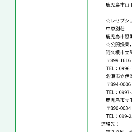
鹿児島市山下
☆レセプショ
中原別荘
鹿児島市照国町
☆公開授業，
阿久根市立阿
〒899-16
TEL：0996-7
名瀬市立伊
〒894-00
TEL：0997-5
鹿児島市立
〒890-00
TEL：099-25
連絡先：
第３８回 全