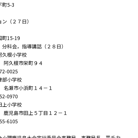
町5-3
ン（２７日）
15-19
分科会，指導講話（２８日）
久根小学校
16 阿久根市栄町９４
2-0025
津部小学校
06 名瀬市小浜町１４－１
2-0970
田上小学校
34 鹿児島市田上５丁目１２－１
5-6105
小理鹿児島大会実行委員会事務局 事務局長 平千力