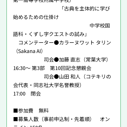
「古典を主体的に学び
始めるための仕掛け
――中学校国
語科・くずし字クエストの試み」
コメンテーター●カラーヌワット タリン
（Sakana AI）
司会●加藤 直志（常葉大学）
16:30～ 第3部 第10回記念懇親会
司会●山田 和人（コテキリの
会代表・同志社大学名誉教授）
17:00 閉会
■参加費 無料
■募集人数（事前申込制・先着順） オン