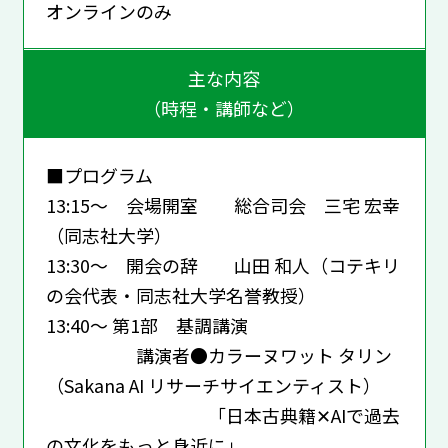
オンラインのみ
主な内容
（時程・講師など）
■プログラム
13:15～ 会場開室 総合司会 三宅 宏幸
（同志社大学）
13:30～ 開会の辞 山田 和人（コテキリ
の会代表・同志社大学名誉教授）
13:40～ 第1部 基調講演
講演者●カラーヌワット タリン
（Sakana AI リサーチサイエンティスト）
「日本古典籍✕AIで過去
の文化をもっと身近に」