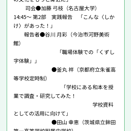
司会●加藤 弓枝（名古屋大学）
​14:45～ 第2部 実践報告 「こんな〈しか
け〉があった！」
報告者●谷川 月彩（今治市河野美術
館）
「職場体験での「くずし
字体験」」
●釜丸 祥（京都府立朱雀高
等学校定時制）
「学校にある和本を授
業で調査・研究してみた！
――学校資料
としての活用に向けて」
●田山 幸恵（茨城県立鉾田
第一高等学校附属中学校）