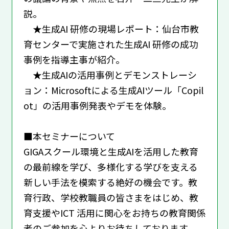
説。
★⽣成AI 研修の現場レポート：仙台市教
育センターで実施された⽣成AI 研修の成功
事例を指導主事が紹介。
★⽣成AIの活⽤事例とデモンストレーシ
ョン：Microsoftによる⽣成AIツール「Copil
ot」の活⽤事例発表やデモを体験。
■本セミナーについて
GIGAスクール環境と⽣成AIを活⽤した教育
の最前線を学び、多様化する学びを⽀える
新しい⼿法を模索する絶好の機会です。教
育⾏政、学校教職員の皆さまをはじめ、教
育⽀援やICT 活⽤に関⼼をお持ちの教育関係
者のご参加を⼼よりお待ちしております。