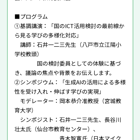
■プログラム
①基調講演：「国のICT活⽤検討の最前線か
ら⾒る学びの多様化対応」
講師：⽯井⼀⼆三先⽣（⼋⼾市⽴江陽⼩
学校教頭）
国の検討委員としての体験に基づ
き、議論の焦点や背景をお伝えします。
②シンポジウム：「⽣成AIの活⽤による多様
性を受け⼊れ・伸ばす学びの実現」
モデレーター：岡本恭介准教授（宮城教
育⼤学）
シンポジスト：⽯井⼀⼆三先⽣、⻑⾕川
壮太⽒（仙台市教育センター）、
⻘⽊智寛⽒（⽇本マイク