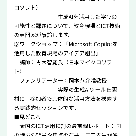
ロソフト）
⽣成AIを活⽤した学びの
可能性と課題について、教育現場とICT技術
の専⾨家が議論します。
③ワークショップ：「Microsoft Copilotを
活⽤した教育現場のアイデア創出」
講師：⻘⽊智寛⽒（⽇本マイクロソフ
ト）
ファシリテーター：岡本恭介准教授
実際の⽣成AIツールを題
材に、参加者で具体的な活⽤⽅法を模索す
る実践的セッションです。
■⾒どころ
★国のICT活⽤検討の最前線レポート：国
の議論の背景や焦点を⽯井⼀⼆三先⽣が解