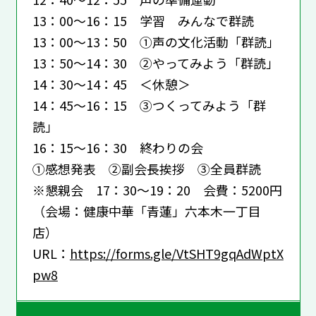
13：00～16：15 学習 みんなで群読
13：00～13：50 ①声の文化活動「群読」
13：50～14：30 ②やってみよう「群読」
14：30～14：45 ＜休憩＞
14：45～16：15 ③つくってみよう「群
読」
16：15～16：30 終わりの会
①感想発表 ②副会長挨拶 ③全員群読
※懇親会 17：30～19：20 会費：5200円
（会場：健康中華「青蓮」六本木一丁目
店）
URL：
https://forms.gle/VtSHT9gqAdWptX
pw8