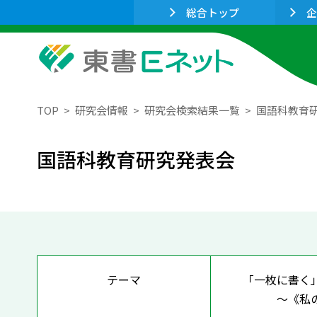
総合トップ
企
TOP
研究会情報
研究会検索結果一覧
国語科教育
国語科教育研究発表会
テーマ
「一枚に書く
～《私の問