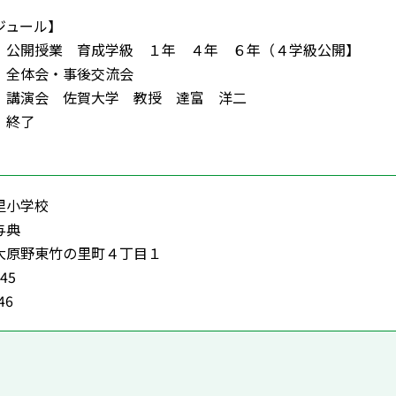
ジュール】
公開授業 育成学級 １年 ４年 ６年（４学級公開】
全体会・事後交流会
講演会 佐賀大学 教授 達富 洋二
 終了
料
里小学校
与典
大原野東竹の里町４丁目１
745
46