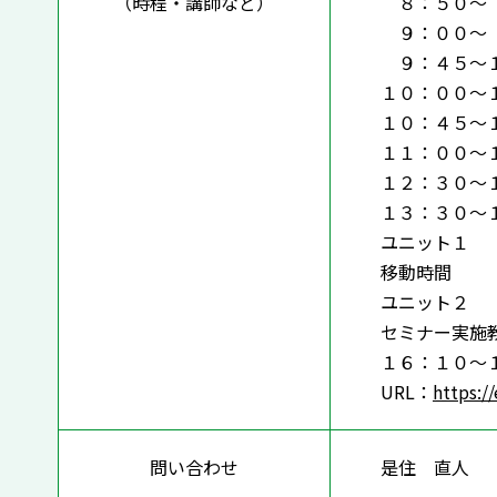
（時程・講師など）
８：５０〜 
９：００〜 
９：４５～１
１０：００〜
１０：４５〜
１１：００〜
１２：３０～
１３：３０〜
ユニット１ 
移動時間 
ユニット２ 
セミナー実施
１６：１０〜
URL：
https:/
問い合わせ
是住 直人