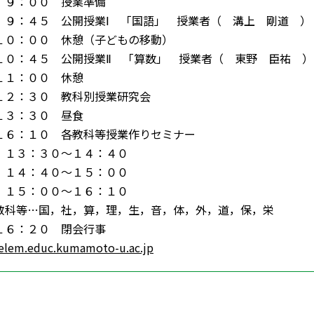
９：００ 授業準備
９：４５ 公開授業Ⅰ 「国語」 授業者（ 溝上 剛道 ）
０：００ 休憩（子どもの移動）
１０：４５ 公開授業Ⅱ 「算数」 授業者（ 東野 臣祐 ）
１１：００ 休憩
１２：３０ 教科別授業研究会
１３：３０ 昼食
１６：１０ 各教科等授業作りセミナー
１３：３０〜１４：４０
１４：４０〜１５：００
１５：００〜１６：１０
教科等…国，社，算，理，生，音，体，外，道，保，栄
１６：２０ 閉会行事
/elem.educ.kumamoto-u.ac.jp