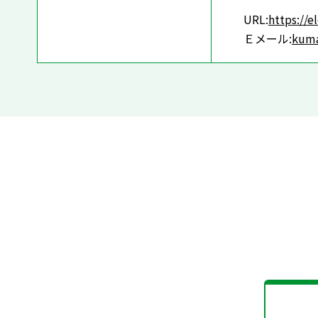
URL:
https://
Ｅメール:
kuma