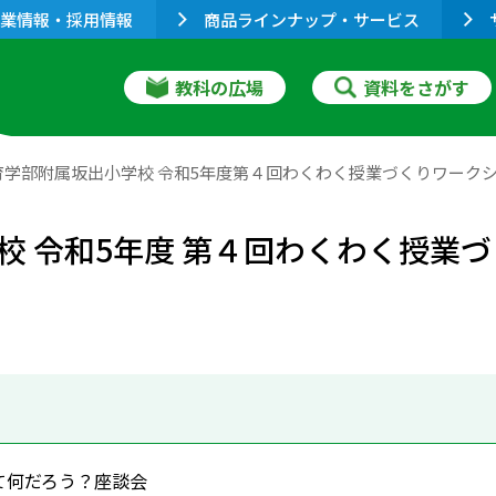
業情報・採用情報
商品ラインナップ・サービス
教科の広場
資料をさがす
学部附属坂出小学校 令和5年度第４回わくわく授業づくりワークシ
 令和5年度 第４回わくわく授業づ
て何だろう？座談会