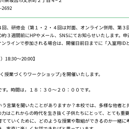
1 香川県坂出市文京町２丁目４−２
-2692
４回、研修会（第１・２・４回は対面、オンライン併用、第３
約３週間前にHPやメール、SNSにてお知らせいたします。申込
オンラインで参加される場合は、開催日前日までに「入室用ID
18:30～20:00】
わく授業づくりワークショップ｣を開催いたします。
です。時間は，１８：３０～２０：００です。
いう言葉を聞いたことがありますか？本校では、多様な他者と
の力はこれからの時代を生き抜く子供たちにとって、とても重
育てていくために、どのような授業や取組ができるのか一緒に考
き、率直に楽しくお話できればと思っています。