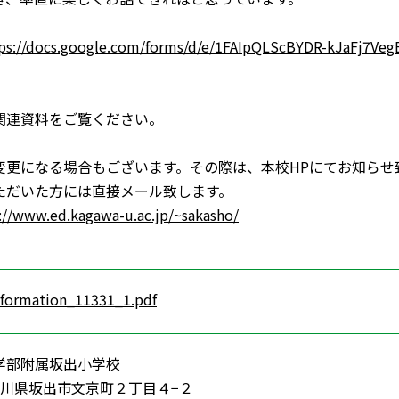
ps://docs.google.com/forms/d/e/1FAIpQLScBYDR-kJaFj7V
関連資料をご覧ください。
変更になる場合もございます。その際は、本校HPにてお知らせ
だいた方には直接メール致します。
://www.ed.kagawa-u.ac.jp/~sakasho/
nformation_11331_1.pdf
学部附属坂出小学校
1 香川県坂出市文京町２丁目４−２