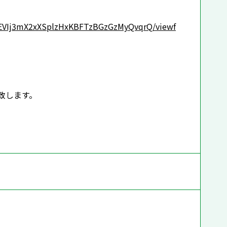
egEVIj3mX2xXSplzHxKBFTzBGzGzMyQvqrQ/viewf
致します。