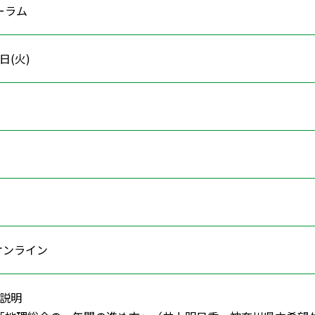
ーラム
8日(火)
図
ン
オンライン
旨説明