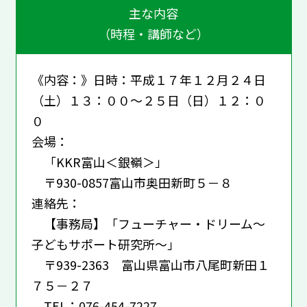
主な内容
（時程・講師など）
《内容：》日時：平成１７年１２月２４日
（土）１３：００～２５日（日）１２：０
０
会場：
「KKR富山＜銀嶺＞」
〒930-0857富山市奥田新町５－８
連絡先：
【事務局】「フューチャー・ドリーム～
子どもサポート研究所～」
〒939-2363 富山県富山市八尾町新田１
７５－２７
TEL：076-454-7227