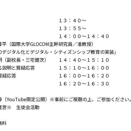
開始 １３：４０～
意 １３：５５～
演 １４：００～１４：４０
平（国際大学GLOCOM主幹研究員／准教授）
デジタル化とデジタル・シティズンシップ教育の実装」
明（副校長・三宅健次） １４：４０～１５：１０
する説明と質疑応答 １５：１０～１６：００
する質疑応答 １６：００～１６：２０
言 １６：２０～１６：３０
（YouTube限定公開）※事前にご視聴の上、ご参加ください
経営※ 生徒会活動
無料