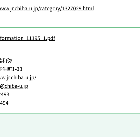
www.jr.chiba-u.jp/category/1327029.html
nformation_11195_1.pdf
藤和弥
生町1-33
w.jr.chiba-u.jp/
@chiba-u.jp
2493
2494