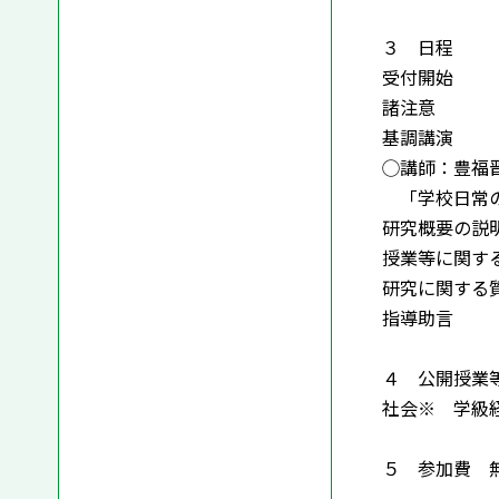
３ 日程
受付
諸注
基調講
◯講師：豊福晋
「学校日常の
研究概要の説
授業等に関
研究に関
指導助
４ 公開授業等
社会※ 学級
５ 参加費 