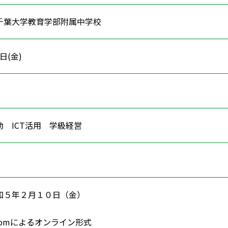
千葉大学教育学部附属中学校
0日(金)
動 ICT活用 学級経営
ン
和５年２月１０日（金）
omによるオンライン形式