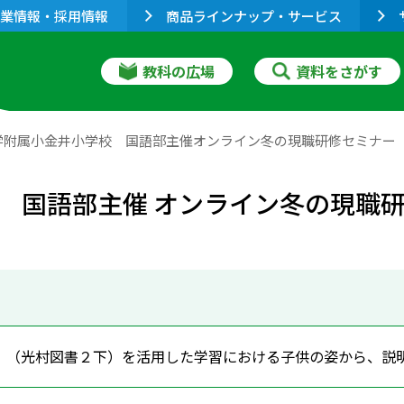
業情報・採用情報
商品ラインナップ・サービス
教科の広場
資料をさがす
学附属小金井小学校 国語部主催オンライン冬の現職研修セミナー
 国語部主催 オンライン冬の現職
」（光村図書２下）を活用した学習における子供の姿から、説