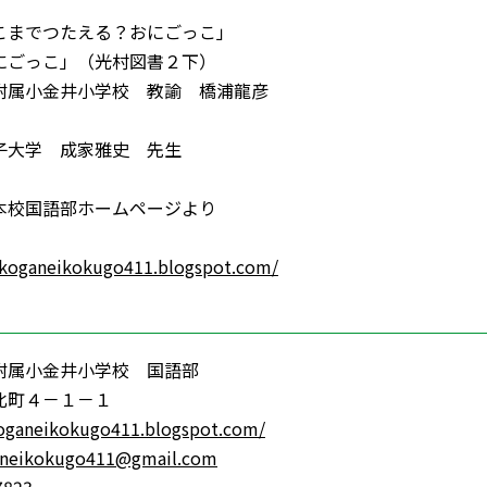
こまでつたえる？おにごっこ」
こ」（光村図書２下）
附属小金井小学校 教諭 橋浦龍彦
子大学 成家雅史 先生
本校国語部ホームページより
/koganeikokugo411.blogspot.com/
附属小金井小学校 国語部
北町４－１－１
koganeikokugo411.blogspot.com/
neikokugo411@gmail.com