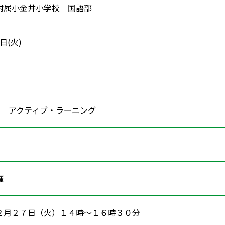
附属小金井小学校 国語部
7日(火)
活用 アクティブ・ラーニング
ン
催
２月２７日（火）１４時～１６時３０分