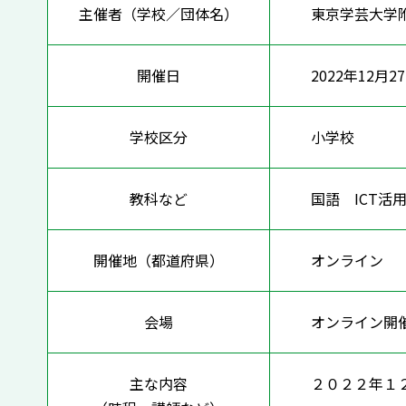
主催者（学校／団体名）
東京学芸大学
開催日
2022年12月2
学校区分
小学校
教科など
国語 ICT
開催地（都道府県）
オンライ
会場
オンライン開
主な内容
２０２２年１