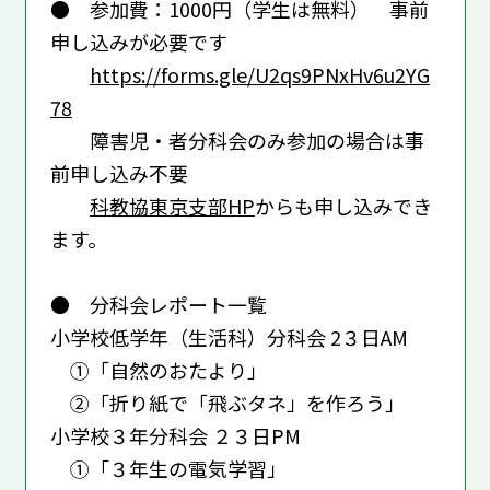
● 参加費：1000円（学生は無料） 事前
申し込みが必要です
https://forms.gle/U2qs9PNxHv6u2YG
78
障害児・者分科会のみ参加の場合は事
前申し込み不要
科教協東京支部HP
からも申し込みでき
ます。
● 分科会レポート一覧
小学校低学年（生活科）分科会 2３日AM
①「自然のおたより」
②「折り紙で「飛ぶタネ」を作ろう」
小学校３年分科会 ２３日PM
①「３年生の電気学習」