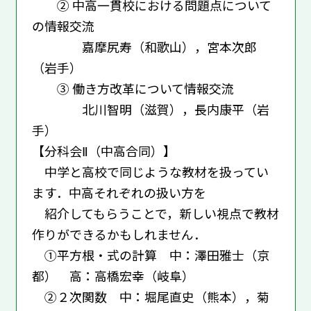
② 中高一貫校における問題点について
の情報交流
嘉摩尻寿（和歌山），宮本次郎
（岩手）
③ 働き方改革について情報交流
北川智明（滋賀），長内康平（岩
手）
【分科会Ⅱ（中高合同）】
中学と高校で同じような教材を扱ってい
ます．中高それぞれの扱い方を
紹介してもらうことで，新しい視点で教材
作りができるかもしれません．
①平方根・式の計算 中：澤田雅士（京
都） 高：高橋宏幸（岐阜）
②２次関数 中：堀尾直史（熊本），菊