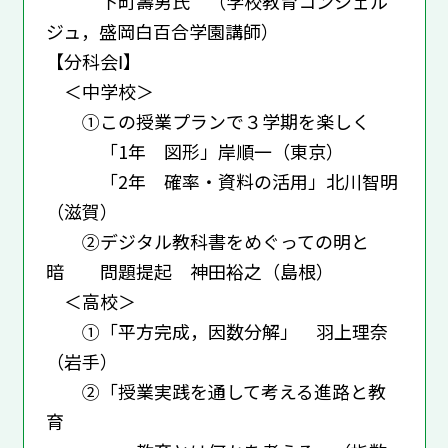
下町壽男氏 （学校教育コンシェル
ジュ，盛岡白百合学園講師）
【分科会Ⅰ】
＜中学校＞
①この授業プランで３学期を楽しく
「1年 図形」岸順一（東京）
「2年 確率・資料の活用」北川智明
（滋賀）
②デジタル教科書をめぐっての明と
暗 問題提起 神田裕之（島根）
＜高校＞
①「平方完成，因数分解」 羽上理奈
（岩手）
②「授業実践を通して考える進路と教
育