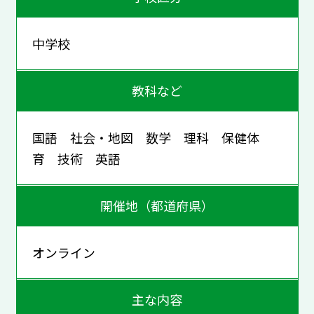
中学校
教科など
国語 社会・地図 数学 理科 保健体
育 技術 英語
開催地（都道府県）
オンライン
主な内容