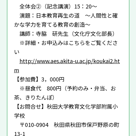
全体会②（記念講演）15：20～
演題：日本教育再生の道 ～人間性と確
かな学力を育てる教育の創造～
講師：寺脇 研先生（文化庁文化部長）
※詳細・お申込みはこちらをご覧くださ
い
http://www.aes.akita-u.ac.jp/koukai2.ht
m
【参加費】3，000円
※昼食代 800円（予約のみ・弁当、お
茶、きりたんぽ）
【お問合せ】秋田大学教育文化学部附属小
学校
〒010-0904 秋田県秋田市保戸野原の町
13-1