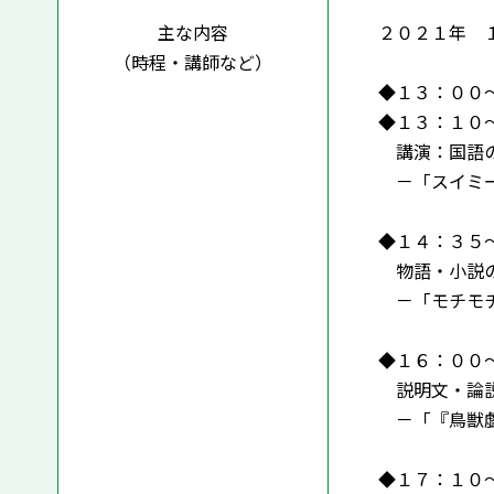
主な内容
２０２１年 
（時程・講師など）
◆１３：００
◆１３：１０
講演：国語の
－「スイミー
阿部
◆１４：３５
物語・小説の
－「モチモチ
永橋 
◆１６：００
説明文・論説
－「『鳥獣戯
大庭 珠
◆１７：１０