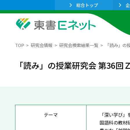
総合トップ
企
TOP
研究会情報
研究会検索結果一覧
「読み」の授
「読み」の授業研究会 第36回
テーマ
「深い学び」
国語科の教材