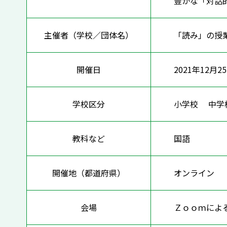
豊かな「対話
主催者（学校／団体名）
「読み」の授
開催日
2021年12月2
学校区分
小学校 中
教科など
国語
開催地（都道府県）
オンライ
会場
Ｚｏｏｍによ