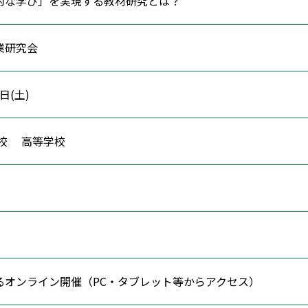
的な学び」を実現する教材研究とは？
業研究会
5日(土)
学校 高等学校
ン
るオンライン開催（PC・タブレット等からアクセス）