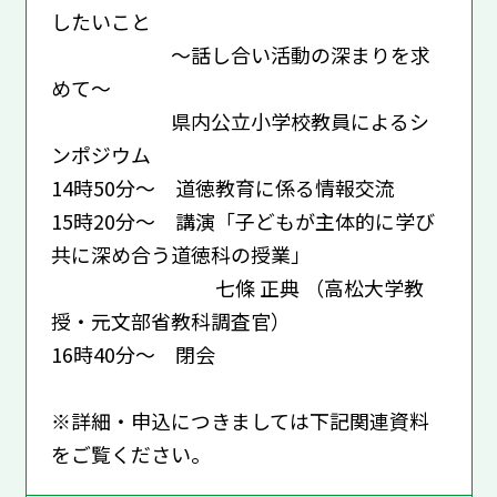
したいこと
～話し合い活動の深まりを求
めて～
県内公立小学校教員によるシ
ンポジウム
14時50分～ 道徳教育に係る情報交流
15時20分～ 講演「子どもが主体的に学び
共に深め合う道徳科の授業」
七條 正典 （高松大学教
授・元文部省教科調査官）
16時40分～ 閉会
※詳細・申込につきましては下記関連資料
をご覧ください。