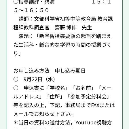
○指導講評・講演 １５：１
５～１６：５０
講師：文部科学省初等中等教育局 教育課
程課教科調査官 齋藤 博伸 先生
演題：「新学習指導要領の趣旨を踏まえ
た生活科・総合的な学習の時間の授業づく
り｣
お申し込み方法 申し込み期日
○ 9月22日（水）
○ 申込書に「学校名」「お名前」「メー
ルアドレス」「住所」「参加予定分科会」
等を記入の上，下記，事務局までFAXまたは
メールでお知らせ下さい。
＊当日の資料の送付方法，YouTube視聴方