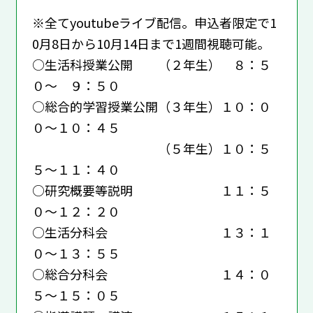
※全てyoutubeライブ配信。申込者限定で1
0月8日から10月14日まで1週間視聴可能。
○生活科授業公開 （２年生） ８：５
０～ ９：５０
○総合的学習授業公開（３年生）１０：０
０～１０：４５
（５年生）１０：５
５～１１：４０
○研究概要等説明 １１：５
０～１２：２０
○生活分科会 １３：１
０～１３：５５
○総合分科会 １４：０
５～１５：０５