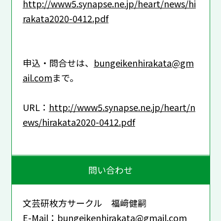
http://www5.synapse.ne.jp/heart/news/hi
rakata2020-0412.pdf
申込・問合せは、
bungeikenhirakata@gm
ail.com
まで。
URL：
http://www5.synapse.ne.jp/heart/n
ews/hirakata2020-0412.pdf
問い合わせ
文芸研枚方サークル 福﨑健嗣
E-Mail：
bungeikenhirakata@gmail.com