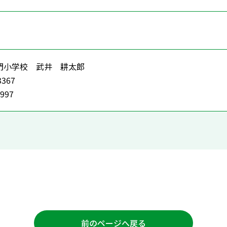
門小学校 武井 耕太郎
3367
1997
前のページへ戻る