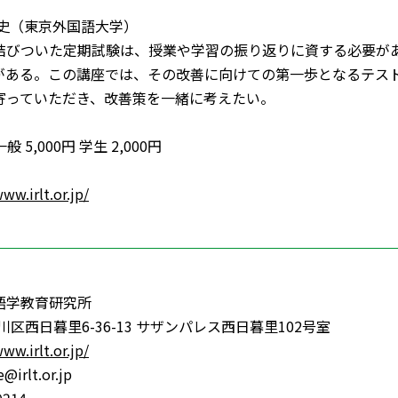
雅史（東京外国語大学）
結びついた定期試験は、授業や学習の振り返りに資する必要が
がある。この講座では、その改善に向けての第一歩となるテス
寄っていただき、改善策を一緒に考えたい。
一般 5,000円 学生 2,000円
ww.irlt.or.jp/
語学教育研究所
3荒川区西日暮里6-36-13 サザンパレス西日暮里102号室
ww.irlt.or.jp/
irlt.or.jp