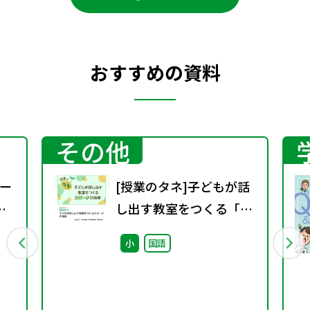
おすすめの資料
その他
ー
[授業のタネ]子どもが話
し出す教室をつくる「ス
ピーチ」指導アイディア
小
国語