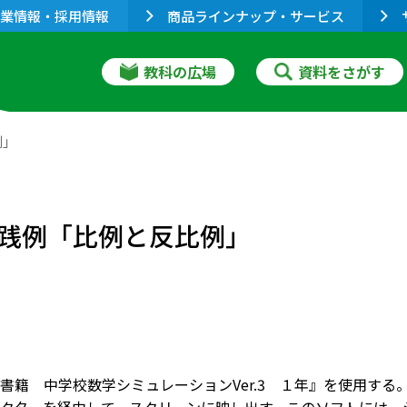
業情報・採用情報
商品ラインナップ・サービス
教科の広場
資料をさがす
例」
践例「比例と反比例」
書籍 中学校数学シミュレーションVer.3 １年』を使用す