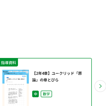
指導資料
指
【2年4章】ユークリッド「原
論」の章とびら
中
数学