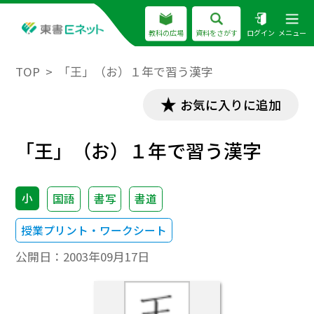
教科の広場
資料をさがす
ログイン
メニュー
TOP
「王」（お）１年で習う漢字
お気に入りに追加
「王」（お）１年で習う漢字
小
国語
書写
書道
授業プリント・ワークシート
公開日：
2003年09月17日