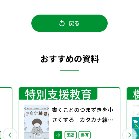
戻る
おすすめの資料
特別支援教育
の
書くことのつまずきを小
さくする カタカナ練習
帳
小
国語
書写