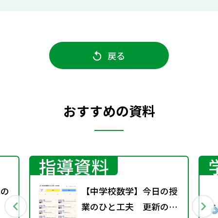
戻る
おすすめの資料
指導資料
式の
【中学校数学】今日の授
業のひと工夫 更新のお