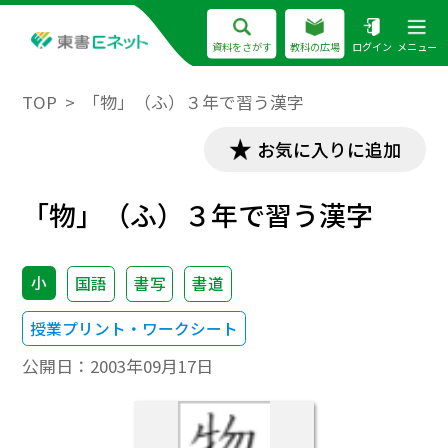
資料をさがす
教科の広場
ログイン
メニュー
TOP
「物」（ふ）３年で習う漢字
お気に入りに追加
「物」（ふ）３年で習う漢字
小
国語
書写
書道
授業プリント・ワークシート
公開日：
2003年09月17日