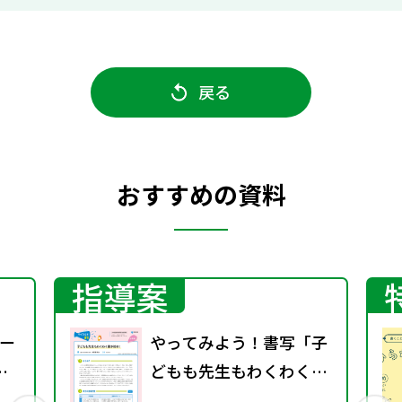
戻る
おすすめの資料
指導案
ー
やってみよう！書写「子
どもも先生もわくわく書
き初め！」