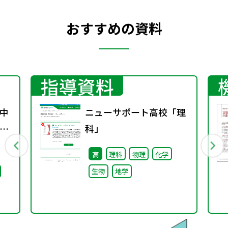
おすすめの資料
指導資料
中
ニューサポート高校「理
係
科」
通
高
理科
物理
化学
生物
地学