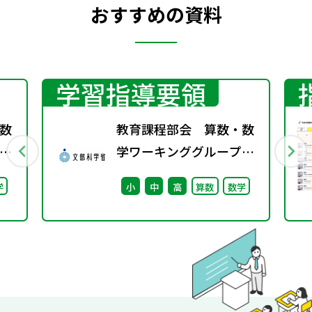
おすすめの資料
学習指導要領
数
教育課程部会 算数・数
学ワーキンググループ
料
（第5回） 配付資
学
小
中
高
算数
数学
ー
催