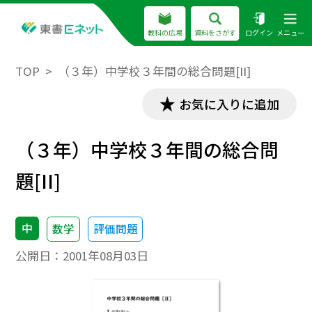
教科の広場
資料をさがす
ログイン
メニュー
TOP
（３年）中学校３年間の総合問題[II]
お気に入りに追加
（３年）中学校３年間の総合問
題[II]
中
数学
評価問題
公開日：
2001年08月03日