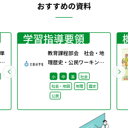
おすすめの資料
学習指導要領
単
教育課程部会 社会・地
ベ
理歴史・公民ワーキング
い
（第7回） 配付資料
小
中
高
社会
社会・地図
地理
歴史
公民