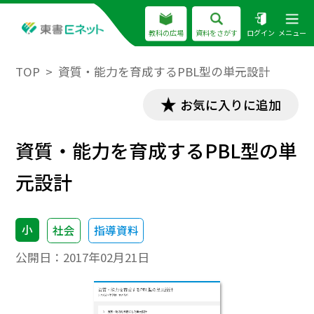
教科の広場
資料をさがす
ログイン
メニュー
TOP
資質・能力を育成するPBL型の単元設計
お気に入りに追加
資質・能力を育成するPBL型の単
元設計
小
社会
指導資料
公開日：
2017年02月21日