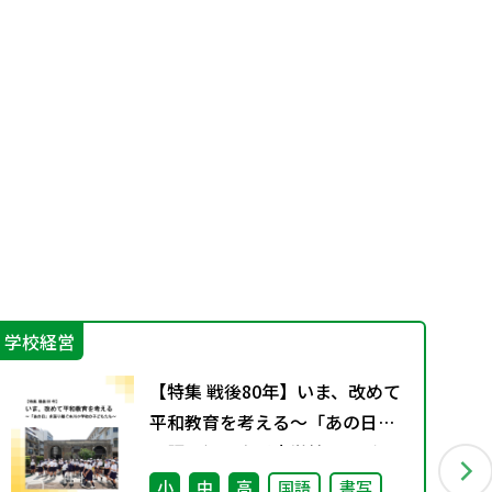
学校経営
学
【特集 戦後80年】いま、改めて
平和教育を考える〜「あの日」
を語り継ぐ本川小学校の子ども
たち〜
小
中
高
国語
書写