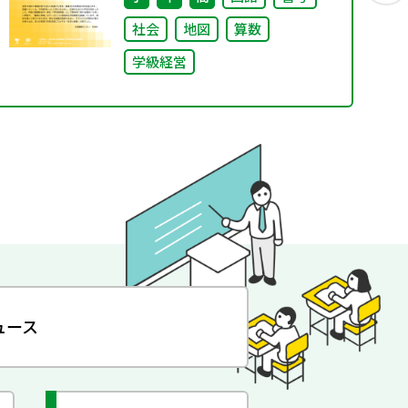
社会
地図
算数
学級経営
ュース