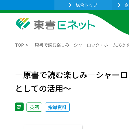
総合トップ
企
TOP
―原書で読む楽しみ―シャーロック・ホームズの
―原書で読む楽しみ―シャーロ
としての活用～
高
英語
指導資料