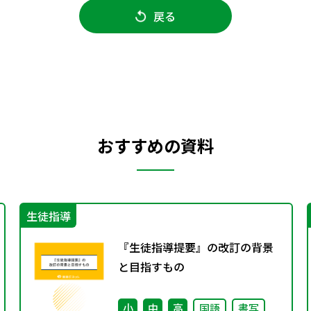
戻る
おすすめの資料
生徒指導
『生徒指導提要』の改訂の背景
と目指すもの
小
中
高
国語
書写