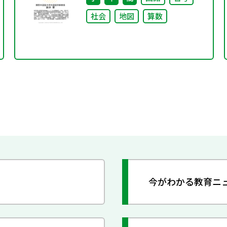
社会
地図
算数
今がわかる教育ニ