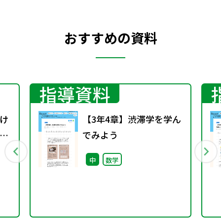
おすすめの資料
指導資料
け
【3年4章】渋滞学を学ん
ザ
でみよう
中
数学