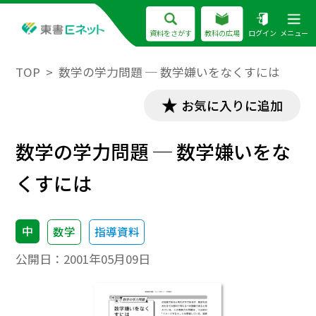
資料をさがす
教科の広場
ログイン
メニュー
TOP
数学の学力問題 ─ 数学嫌いをなくすには
お気に入りに追加
数学の学力問題 ─ 数学嫌いをな
くすには
中
数学
指導資料
公開日：
2001年05月09日