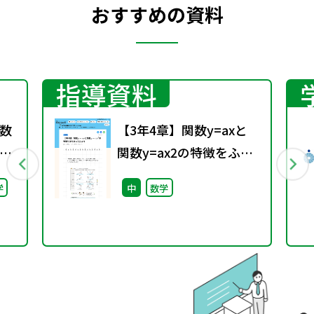
おすすめの資料
指導資料
数
【3年4章】関数y=axと
関数y=ax2の特徴をふり
返ってみよう
学
中
数学