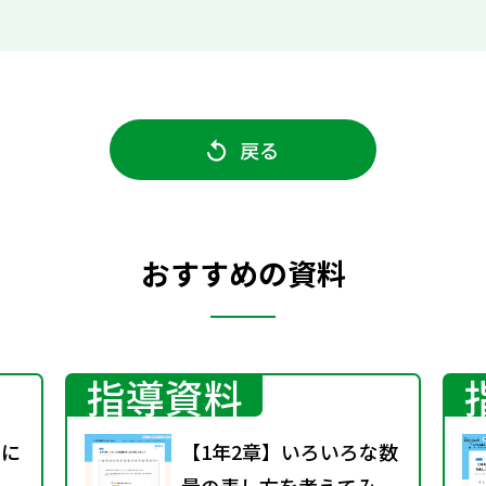
戻る
おすすめの資料
指導資料
義に
【1年2章】いろいろな数