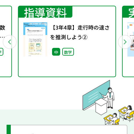
指導資料
数
【3年4章】走行時の速さ
を推測しよう②
料
学
中
数学