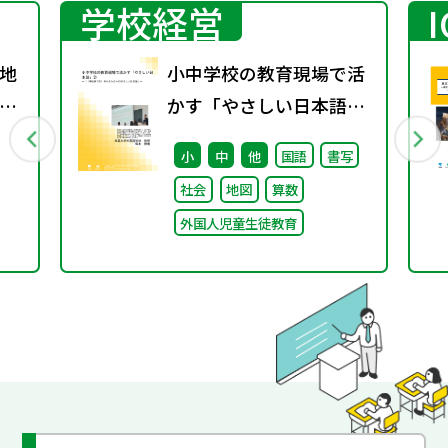
学校経営
地
小中学校の教育現場で活
グ
かす「やさしい日本語」
② ～「（学校内での）子
小
中
他
国語
書写
どもたちへのやさしい日
社会
地図
算数
本語」～
外国人児童生徒教育