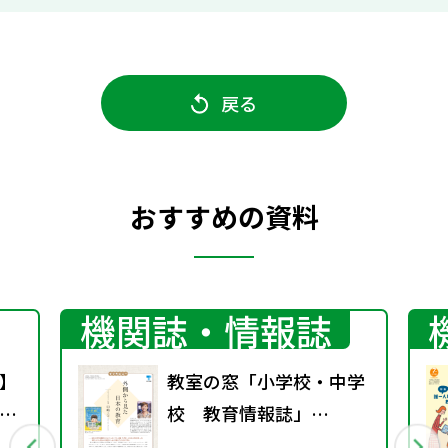
戻る
おすすめの資料
機関誌・情報誌
】
教室の窓「小学校・中学
！
校 教育情報誌」
～
vol.76 2025年9月発行