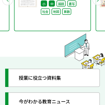
小
中
国語
書写
と
社会
地図
算数
授業に役立つ資料集
今がわかる教育ニュース