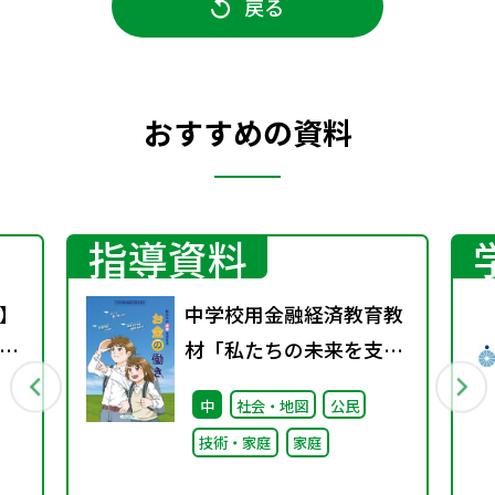
戻る
おすすめの資料
指導資料
】
中学校用金融経済教育教
！
材「私たちの未来を支え
～
る『お金の働き』」
中
社会・地図
公民
と
技術・家庭
家庭