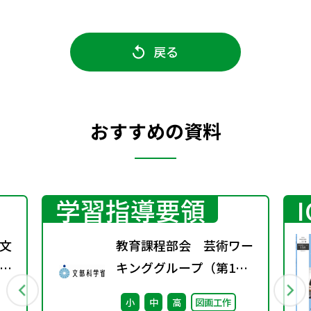
戻る
おすすめの資料
学習指導要領
文
教育課程部会 芸術ワー
常
キンググループ（第1
習
回） 配付資料
小
中
高
図画工作