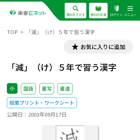
資料をさがす
教科の広場
ログイン
メニュー
TOP
「減」（け）５年で習う漢字
お気に入りに追加
「減」（け）５年で習う漢字
小
国語
書写
書道
授業プリント・ワークシート
公開日：
2003年09月17日