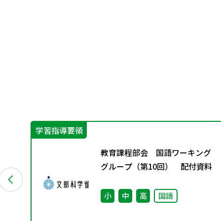
学習指導要領
ン
教育課程部会 国語ワーキング
付資
グループ（第10回） 配付資料
小
中
高
国語