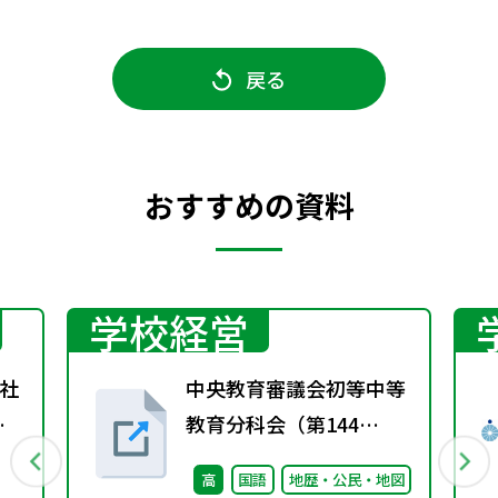
戻る
おすすめの資料
学校経営
社
中央教育審議会初等中等
春
教育分科会（第144
回） 配付資料
高
国語
地歴・公民・地図