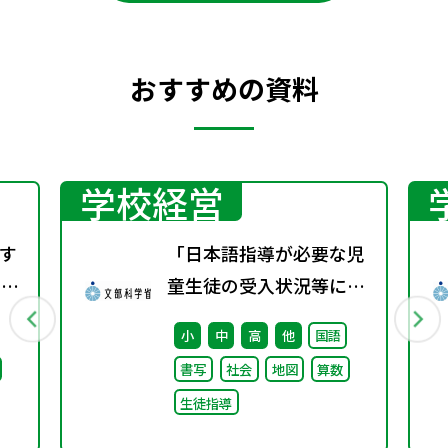
おすすめの資料
学校経営
す
「日本語指導が必要な児
）配
童生徒の受入状況等に関
する調査（令和5年
小
中
高
他
国語
度）」の結果について
書写
社会
地図
算数
生徒指導