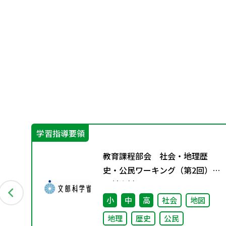
学習指導要領
保
教育課程部会 社会・地理歴
部
史・公民ワーキング（第2回）
力あ
配付資料
方
小
中
高
社会
地図
他
地理
歴史
公民