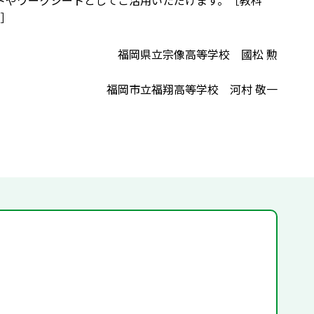
ントやワークシートとしてご活用いただけます。［教科
］
福岡県立宗像高等学校 國松 勲
福岡市立福翔高等学校 河村 敬一