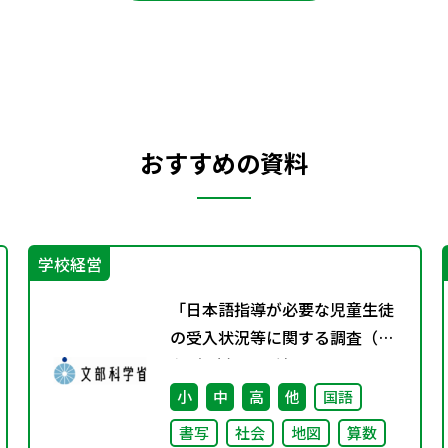
おすすめの資料
学校経営
「日本語指導が必要な児童生徒
の受入状況等に関する調査（令
和5年度）」の結果について
小
中
高
他
国語
書写
社会
地図
算数