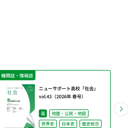
機関誌・情報誌
指
ニューサポート高校「社会」
vol.43（2026年 春号）
高
地歴・公民・地図
世界史
日本史
歴史総合