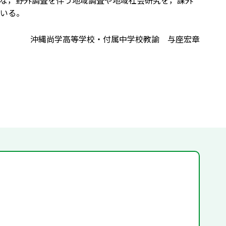
な，野外調査を伴う地域調査や地域社会研究を，課外
いる。
沖縄尚学高等学校・付属中学校教諭 与座宏章