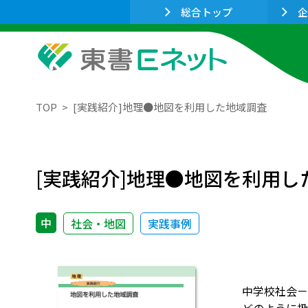
総合トップ
企
TOP
[実践紹介]地理●地図を利用した地域調査
[実践紹介]地理●地図を利用し
中
社会・地図
実践事例
中学校社会－