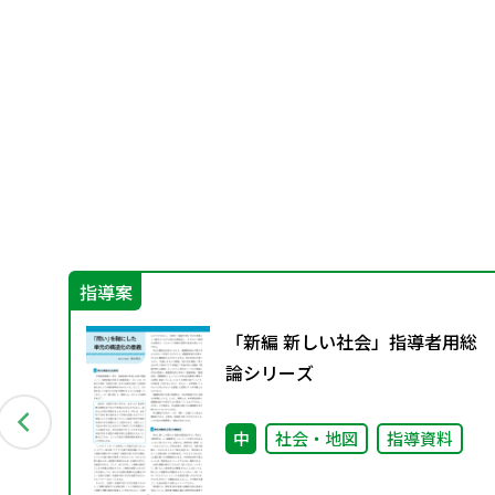
指導案
「新編 新しい社会」指導者用総
回）
論シリーズ
中
社会・地図
指導資料