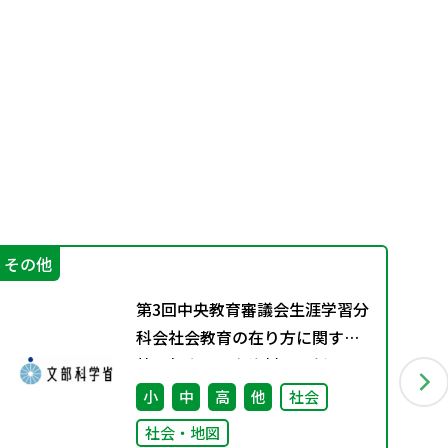
その他
機
第3回中央教育審議会生涯学習分
科会社会教育の在り方に関する
特別部会の配布資料を更新しま
した
小
中
高
他
社会
社会・地図