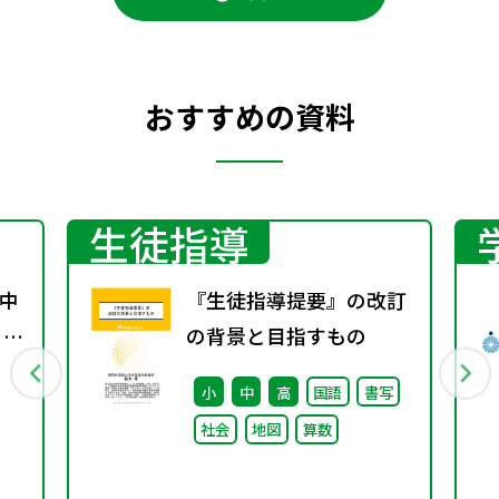
おすすめの資料
生徒指導
中
『生徒指導提要』の改訂
 ～
の背景と目指すもの
小
中
高
国語
書写
社会
地図
算数