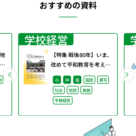
おすすめの資料
学校経営
地
【特集 戦後80年】いま、
グ
改めて平和教育を考え
る〜「あの日」を語り継
図
小
中
高
国語
書写
ぐ本川小学校の子どもた
社会
地図
算数
ち〜
学級経営