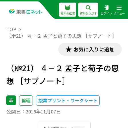
教科の広場
資料をさがす
ログイン
メニュー
TOP
（№21） ４－２ 孟子と荀子の思想 ［サブノート］
お気に入りに追加
（№21） ４－２ 孟子と荀子の思
想 ［サブノート］
高
倫理
授業プリント・ワークシート
公開日：
2016年11月07日