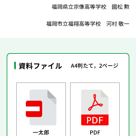
福岡県立宗像高等学校 國松 勲
福岡市立福翔高等学校 河村 敬一
資料ファイル
A4判たて，2ページ
一太郎
PDF