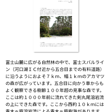
富士山麓に広がる自然林の中で、富士スバルライ
ン（河口湖ＩＣ付近から五合目までの有料道路）
に沿うようにおよそ７ｋｍ、幅１ｋｍのアカマツ
の森が広がっています。五合目に向かう車からも
よく観察できる樹齢１００年超の見事な森です。
ここは約１０００年前に流れてきた剣丸尾溶岩流
の上にできた森です。ここから西約１０ｋｍには
青木ヶ原溶岩流による青木ヶ原樹海があります