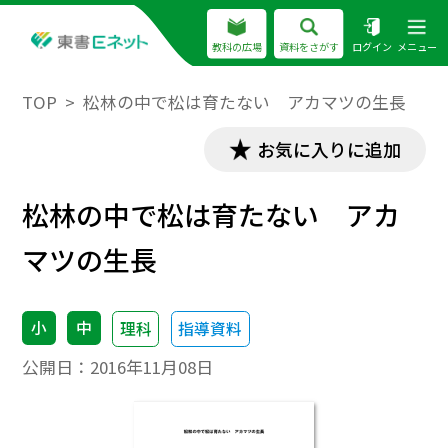
教科の広場
資料をさがす
ログイン
メニュー
TOP
松林の中で松は育たない アカマツの生長
お気に入りに追加
松林の中で松は育たない アカ
マツの生長
小
中
理科
指導資料
公開日：
2016年11月08日