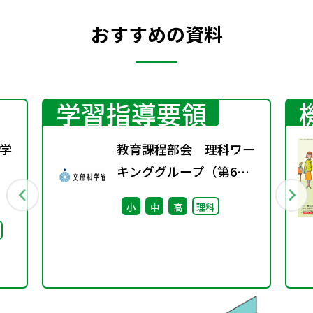
おすすめの資料
学習指導要領
学
教育課程部会 理科ワー
キンググループ（第6
行
回） 配付資料 ※算
小
中
高
理科
数・数学ワーキンググル
ープ（第7回）と合同開
催